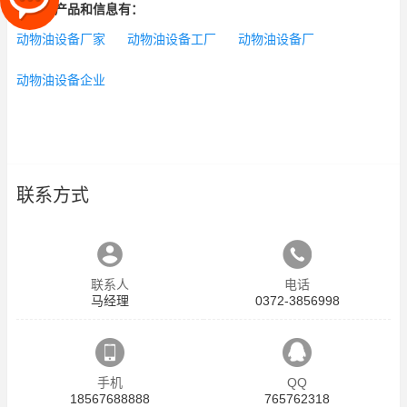
相关的产品和信息有：
动物油设备厂家
动物油设备工厂
动物油设备厂
动物油设备企业
联系方式
联系人
电话
马经理
0372-3856998
手机
QQ
18567688888
765762318